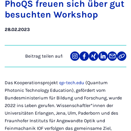
Pho­QS freu­en sich über gut
be­such­ten Work­shop
28.02.2023
Beitrag teilen auf:
Teilen
Teilen
Teilen
Teilen
Teilen
Link
auf
auf
auf
auf
über
kopi
Instagram
Facebook
Xing
LinkedIn
E-
Mail
Das Kooperationsprojekt
qp-tech.edu
(Quantum
Photonic Technology Education), gefördert vom
Bundesministerium für Bildung und Forschung, wurde
2022 ins Leben gerufen. Wissenschaftler*innen der
Universitäten Erlangen, Jena, Ulm, Paderborn und des
Fraunhofer Instituts für Angewandte Optik und
Feinmachanik IOF verfolgen das gemeinsame Ziel,