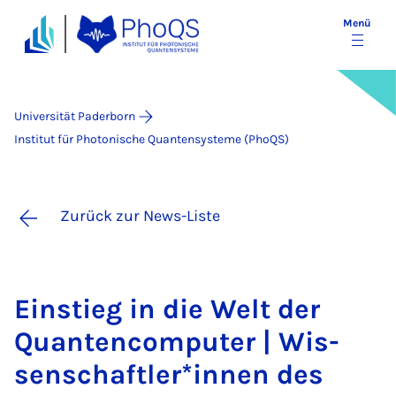
Menü
Universität Paderborn
Institut für Photonische Quantensysteme (PhoQS)
Zurück zur News-Liste
Ein­stieg in die Welt der
Quan­ten­com­pu­ter | Wis­
sen­schaft­le­r*in­nen des