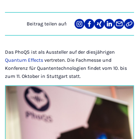
Beitrag teilen auf:
Teilen
Teilen
Teilen
Teilen
Teilen
Link
auf
auf
auf
auf
über
kopi
Instagram
Facebook
Xing
LinkedIn
E-
Mail
Das PhoQS ist als Aussteller auf der diesjährigen
Quantum Effects
vertreten. Die Fachmesse und
Konferenz für Quantentechnologien findet vom 10. bis
zum 11. Oktober in Stuttgart statt.