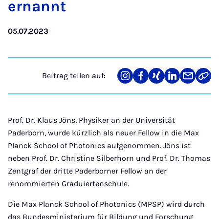
er­nannt
05.07.2023
Beitrag teilen auf:
Teilen
Teilen
Teilen
Teilen
Teilen
Link
auf
auf
auf
auf
über
kopi
Instagram
Facebook
Xing
LinkedIn
E-
Mail
Prof. Dr. Klaus Jöns, Physiker an der Universität
Paderborn, wurde kürzlich als neuer Fellow in die Max
Planck School of Photonics aufgenommen. Jöns ist
neben Prof. Dr. Christine Silberhorn und Prof. Dr. Thomas
Zentgraf der dritte Paderborner Fellow an der
renommierten Graduiertenschule.
Die Max Planck School of Photonics (MPSP) wird durch
das Bundesministerium für Bildung und Forschung