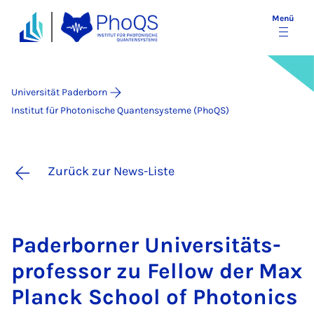
Menü
Universität Paderborn
Institut für Photonische Quantensysteme (PhoQS)
Zurück zur News-Liste
Pa­der­bor­ner Uni­ver­si­täts­
pro­fes­sor zu Fel­low der Max
Planck School of Pho­to­nics