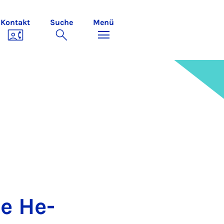
Kontakt
Suche
Menü
he He­