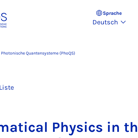
Sprache
Deutsch
ür Photonische Quantensysteme (PhoQS)
Liste
ma­ti­cal Phy­sics in t