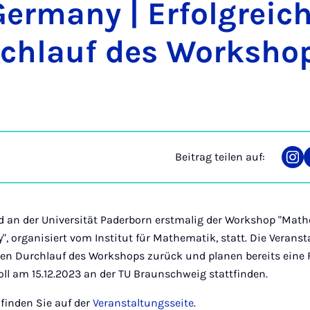
er­ma­ny | Er­folg­rei­c
rch­lauf des Work­sho
Beitrag teilen auf:
Tei
auf
Ins
nd an der Universität Paderborn erstmalig der Workshop "Math
", organisiert vom Institut für Mathematik, statt. Die Veranst
hen Durchlauf des Workshops zurück und planen bereits eine 
ll am 15.12.2023 an der TU Braunschweig stattfinden.
finden Sie auf der
Veranstaltungsseite
.