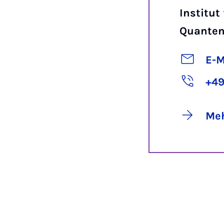
Institut
Quanten
E-M
+49
Meh