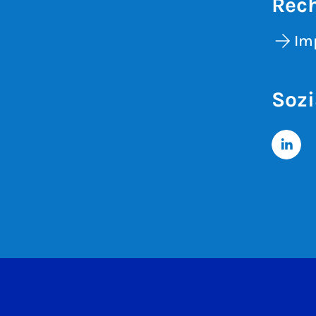
Rech
Im
Sozi