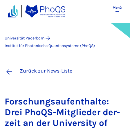
Menü
Universität Paderborn
Institut für Photonische Quantensysteme (PhoQS)
Zurück zur News-Liste
For­schungs­auf­ent­hal­te:
Drei Pho­QS-Mit­glie­der der­
zeit an der Uni­ver­si­ty of