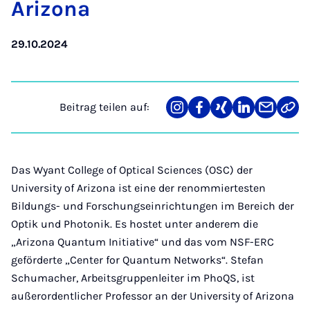
Ari­zo­na
29.10.2024
Beitrag teilen auf:
Teilen
Teilen
Teilen
Teilen
Teilen
Link
auf
auf
auf
auf
über
kopi
Instagram
Facebook
Xing
LinkedIn
E-
Mail
Das Wyant College of Optical Sciences (OSC) der
University of Arizona ist eine der renommiertesten
Bildungs- und Forschungseinrichtungen im Bereich der
Optik und Photonik. Es hostet unter anderem die
„Arizona Quantum Initiative“ und das vom NSF-ERC
geförderte „Center for Quantum Networks“. Stefan
Schumacher, Arbeitsgruppenleiter im PhoQS, ist
außerordentlicher Professor an der University of Arizona