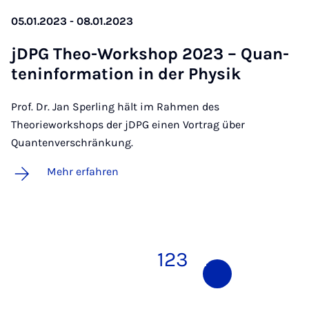
05.01.2023 - 08.01.2023
jD­PG Theo-Work­shop 2023 – Quan­
ten­in­for­ma­ti­on in der Phy­sik
Prof. Dr. Jan Sperling hält im Rahmen des
Theorieworkshops der jDPG einen Vortrag über
Quantenverschränkung.
Mehr erfahren
1
2
3
4