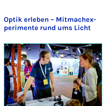
Op­tik er­le­ben – Mit­ma­ch­ex­
pe­ri­men­te rund ums Licht