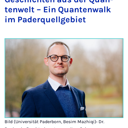
ten­welt – Ein Quan­ten­walk
im Pa­der­quell­ge­biet
Bild (Universität Paderborn, Besim Mazhiqi): Dr.