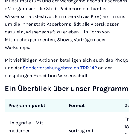
MuseumsForum und der Werbegemeinschaft Paderborn
e.V. organisiert die Stadt Paderborn ein buntes
Wissenschaftsfestival. Ein interaktives Programm rund
um die Innenstadt Paderborns lädt alle Altersklassen
dazu ein, Wissenschaft zu erleben – in Form von
Mitmachexperimenten, Shows, Vorträgen oder
Workshops.
Mit vielfältigen Aktionen beteiligen sich auch das PhoQS
und der
Sonderforschungsbereich TRR 142
an der
diesjährigen Expedition Wissenschaft.
Ein Überblick über unser Programm
Programmpunkt
Format
Zeit
Fr.,
Holografie – Mit
18.0
moderner
Vortrag mit