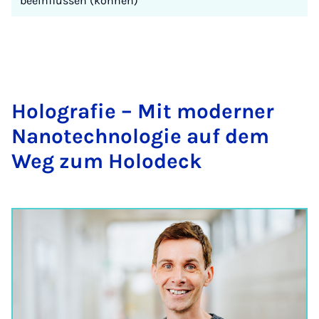
beeinflussen (können)
Ho­lo­gra­fie – Mit mo­der­ner
Na­no­tech­no­lo­gie auf dem
Weg zum Ho­lo­deck