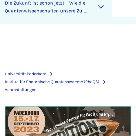
Die Zu­kunft ist schon jetzt – Wie die
Quan­ten­wis­sen­schaf­ten un­se­re Zu­
kunft be­ein­flus­sen (kön­nen)
Universität Paderborn
Institut für Photonische Quantensysteme (PhoQS)
Veranstaltungen