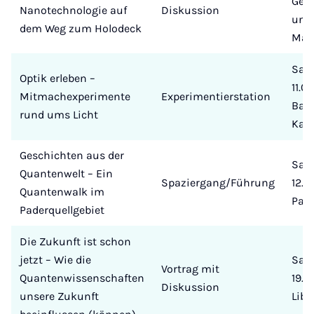
Gewö
Nanotechnologie auf
Diskussion
unt
dem Weg zum Holodeck
Mari
Sa.,
Optik erleben –
11.0
Mitmachexperimente
Experimentierstation
Bar
rund ums Licht
Kape
Geschichten aus der
Sa.,
Quantenwelt – Ein
Spaziergang/Führung
12.0
Quantenwalk im
Pade
Paderquellgebiet
Die Zukunft ist schon
jetzt – Wie die
Sa.,
Vortrag mit
Quantenwissenschaften
19.3
Diskussion
unsere Zukunft
Lib